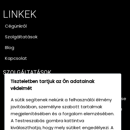
LINKEK
Cégünkről
Szolgáltatások
Blog
Kapcsolat
SZOLGÁLTATÁSOK
Tiszteletben tartjuk az Ön adatainak
Színházi függönyök és színpadi textíliák
lángmentesítése
védelmét
Dekoratív anyagok és belsőépítészeti textíliák kezelése
A sütik segítenek nekünk a felhasználói élmény
javításában, személyre szabott tartalmak
Faanyagok és építőanyagok égésgátló impregnálása
megjelenítésében és a forgalom elemzésében.
Tanúsítvány kiállítása
A Testreszabás gombra kattintva
kiválaszthatja, hogy mely sütiket engedélyezi. A