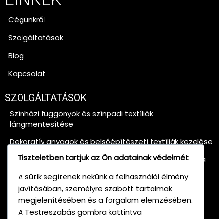
Cégünkről
Szolgáltatások
Blog
Kapcsolat
SZOLGÁLTATÁSOK
Színházi függönyök és színpadi textíliák
lángmentesítése
Dekoratív anyagok és belsőépítészeti textíliák kezelése
Tiszteletben tartjuk az Ön adatainak védelmét
Faanyagok és építőanyagok égésgátló impregnálása
Tanúsítvány kiállítása
A sütik segítenek nekünk a felhasználói élmény
javításában, személyre szabott tartalmak
megjelenítésében és a forgalom elemzésében.
Lángmentesítési Tanácsadás
A Testreszabás gombra kattintva